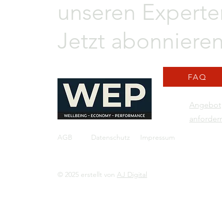
unseren Experte
Jetzt abonnieren
FAQ
Angebot
anforder
AGB
Datenschutz
Impressum
© 2025 erstellt von
AJ Digital