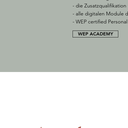
- die Zusatzqualifikation
- alle digitalen Module
- WEP certified Personal
WEP ACADEMY