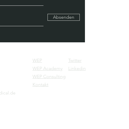
Absenden
WEP
Twitter
WEP Academy
Linkedin
WEP Consulting
Kontakt
ical.de