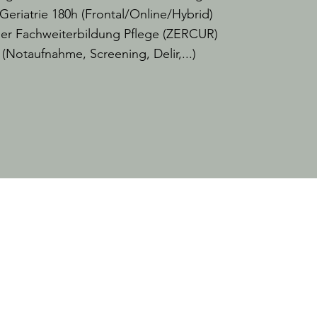
 Geriatrie 180h (Frontal/Online/Hybrid)
 der Fachweiterbildung Pflege (ZERCUR)
 (Notaufnahme, Screening, Delir,...)