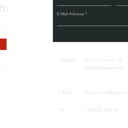
n.
E-Mail-Adresse
.
Adresse
Am Sonnenrain 28
74909 Meckesheim
n
E-Mail
dr.weinrebe@wepmed
Tel.
+49 6226 788775