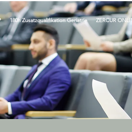
P
180h Zusatzqualifikation Geriatrie
ZERCUR ONLI