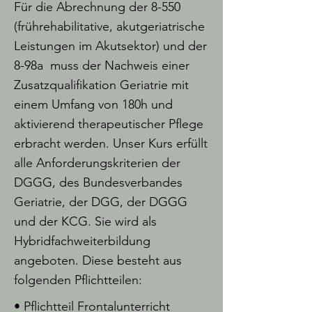
Für die Abrechnung der 8-550
(frührehabilitative, akutgeriatrische
Leistungen im Akutsektor) und der
8-98a muss der Nachweis einer
Zusatzqualifikation Geriatrie mit
einem Umfang von 180h und
aktivierend therapeutischer Pflege
erbracht werden. Unser Kurs erfüllt
alle Anforderungskriterien der
DGGG, des Bundesverbandes
Geriatrie, der DGG, der DGGG
und der KCG. Sie wird als
Hybridfachweiterbildung
angeboten. Diese besteht aus
folgenden Pflichtteilen:
• Pflichtteil Frontalunterricht