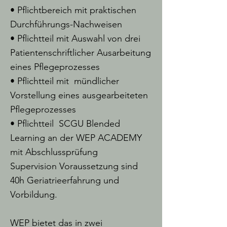
• Pflichtbereich mit praktischen
Durchführungs-Nachweisen
• Pflichtteil mit Auswahl von drei
Patientenschriftlicher Ausarbeitung
eines Pflegeprozesses
• Pflichtteil mit mündlicher
Vorstellung eines ausgearbeiteten
Pflegeprozesses
• Pflichtteil SCGU Blended
Learning an der WEP ACADEMY
mit Abschlussprüfung
Supervision Voraussetzung sind
40h Geriatrieerfahrung und
Vorbildung.
WEP bietet das in zwei