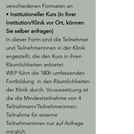
verschiedenen Formaten an:
•
Institutioneller Kurs (in Ihrer
Institution/Klinik vor Ort, können
Sie selber anfragen)
In dieser Form sind die Teilnehmer
und Teilnehmerinnen in der Klinik
angestellt, die den Kurs in ihren
Räumlichkeiten anbietet.
WEP führt die 180h umfassenden
Fortbildung in den Räumlichkeiten
der Klinik durch. Voraussetzung ist
die die Mindestteilnahme von 4
Teilnehmern/Teilnehmerinnen.
Teilnahme für externe
Teilnehmerinnen nur auf Anfrage
möglich.