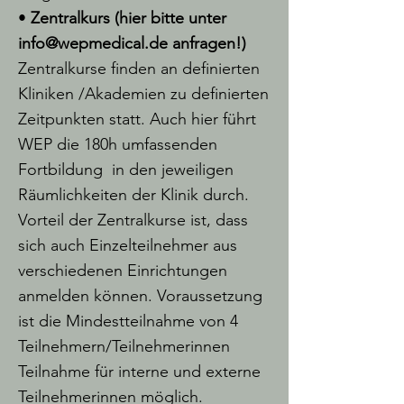
•
Zentralkurs (hier bitte unter
info@wepmedical.de
anfragen!)
Zentralkurse finden an definierten
Kliniken /Akademien zu definierten
Zeitpunkten statt. Auch hier führt
WEP die 180h umfassenden
Fortbildung in den jeweiligen
Räumlichkeiten der Klinik durch.
Vorteil der Zentralkurse ist, dass
sich auch Einzelteilnehmer aus
verschiedenen Einrichtungen
anmelden können. Voraussetzung
ist die Mindestteilnahme von 4
Teilnehmern/Teilnehmerinnen
Teilnahme für interne und externe
Teilnehmerinnen möglich.